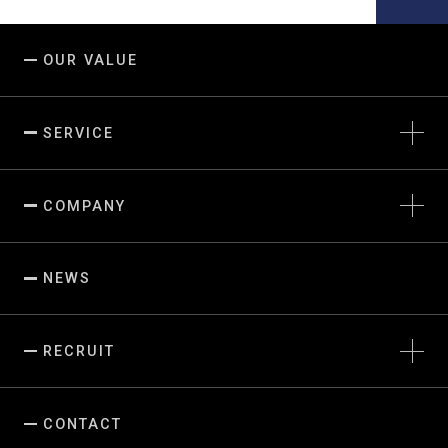
OUR VALUE
SERVICE
マーケティングソリューション
フードエンターテインメント
COMPANY
IPコンテンツビジネス開発
生産・品質・調達管理
トップメッセージ
会社概要
NEWS
LEGSの考え方
LEGSの軌跡
サステナビリティ
RECRUIT
CONTACT