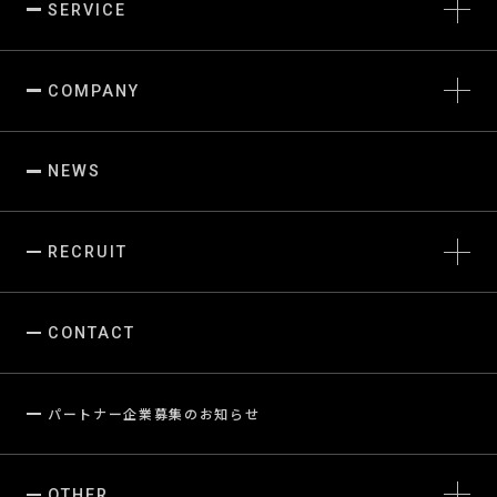
SERVICE
マーケティングソリューション
フードエンターテインメント
COMPANY
IPコンテンツビジネス開発
生産・品質・調達管理
トップメッセージ
会社概要
NEWS
LEGSの考え方
LEGSの軌跡
サステナビリティ
RECRUIT
CONTACT
パートナー企業募集のお知らせ
OTHER