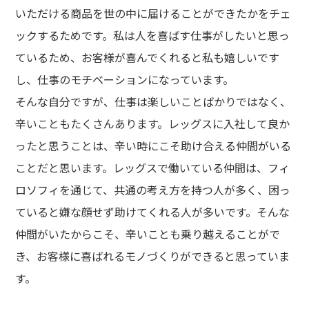
いただける商品を世の中に届けることができたかをチェ
PEOPLE
ックするためです。私は人を喜ばす仕事がしたいと思っ
ているため、お客様が喜んでくれると私も嬉しいです
社員インタビュー
し、仕事のモチベーションになっています。
そんな自分ですが、仕事は楽しいことばかりではなく、
COMPANY
辛いこともたくさんあります。レッグスに入社して良か
会社概要
ったと思うことは、辛い時にこそ助け合える仲間がいる
CLフィロソフィ・人事ポリシー
ことだと思います。レッグスで働いている仲間は、フィ
レッグスの制度
ロソフィを通じて、共通の考え方を持つ人が多く、困っ
オフィスギャラリー
ていると嫌な顔せず助けてくれる人が多いです。そんな
RECRUITING
仲間がいたからこそ、辛いことも乗り越えることがで
き、お客様に喜ばれるモノづくりができると思っていま
新卒採用情報
す。
キャリア採用情報
障害者採用情報