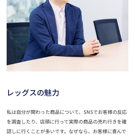
HOME
ビジョン
MESSAGE
レッグスの魅力
経営者メッセージ
私は自分が関わった商品について、SNSでお客様の反応
BUSINESS
を調査したり、店頭に行って実際の商品の売れ行きを確
認しに行くことが多いです。なぜなら、お客様に喜んで
事業内容