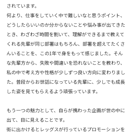
PEOPLE
されています。
何より、仕事をしていく中で難しいなと思うポイント、
社員インタビュー
どうしたらいいのか分からないことや悩み事が出てきた
とき、わざわざ時間を割いて、理解ができるまで教えて
COMPANY
くれる先輩が同じ部署はもちろん、部署を超えてたくさ
会社概要
んいることを、この1年で身をもって感じました。そん
CLフィロソフィ・人事ポリシー
な先輩方から、失敗や間違いを恐れないことを教わり、
レッグスの制度
私の中で考え方や性格が少しずつ良い方向に変わりまし
オフィスギャラリー
た。普段からお世話になっている先輩に、少しでも成長
RECRUITING
した姿を見てもらえるよう頑張っています。
新卒採用情報
もう一つの魅力として、自らが携わった企画が世の中に
キャリア採用情報
障害者採用情報
出て、目に見えることです。
街に出かけるとレッグスが行っているプロモーションを